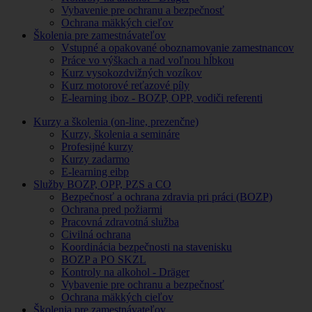
Vybavenie pre ochranu a bezpečnosť
Ochrana mäkkých cieľov
Školenia pre zamestnávateľov
Vstupné a opakované oboznamovanie zamestnancov
Práce vo výškach a nad voľnou hĺbkou
Kurz vysokozdvižných vozíkov
Kurz motorové reťazové píly
E-learning iboz - BOZP, OPP, vodiči referenti
Kurzy a školenia (on-line, prezenčne)
Kurzy, školenia a semináre
Profesijné kurzy
Kurzy zadarmo
E-learning eibp
Služby BOZP, OPP, PZS a CO
Bezpečnosť a ochrana zdravia pri práci (BOZP)
Ochrana pred požiarmi
Pracovná zdravotná služba
Civilná ochrana
Koordinácia bezpečnosti na stavenisku
BOZP a PO SKZL
Kontroly na alkohol - Dräger
Vybavenie pre ochranu a bezpečnosť
Ochrana mäkkých cieľov
Školenia pre zamestnávateľov