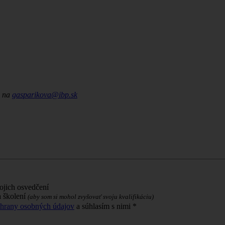
e na
gasparikova
@
ibp
.
sk
mojich osvedčení
a školení
(aby som si mohol zvyšovať svoju kvalifikáciu)
chrany osobných údajov
a súhlasím s nimi *