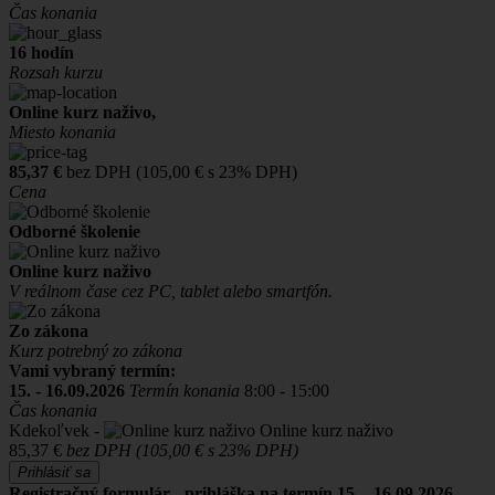
Čas konania
16 hodín
Rozsah kurzu
Online kurz naživo,
Miesto konania
85,37 €
bez DPH (105,00 € s 23% DPH)
Cena
Odborné školenie
Online kurz naživo
V reálnom čase cez PC, tablet alebo smartfón.
Zo zákona
Kurz potrebný zo zákona
Vami vybraný termín:
15. - 16.09.2026
Termín konania
8:00 - 15:00
Čas konania
Kdekoľvek -
Online kurz naživo
85,37 €
bez DPH (105,00 € s 23% DPH)
Prihlásiť sa
Registračný formulár - prihláška na termín 15. - 16.09.2026