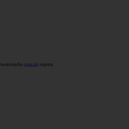
ivnostenského (
zrsr.sk
) registra