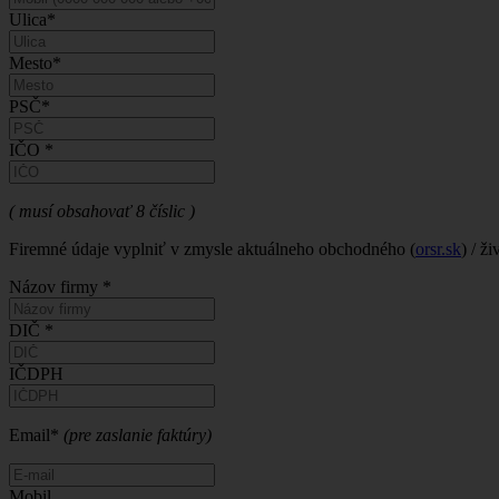
Ulica*
Mesto*
PSČ*
IČO *
( musí obsahovať 8 číslic )
Firemné údaje vyplniť v zmysle aktuálneho obchodného (
orsr.sk
) / ž
Názov firmy *
DIČ *
IČDPH
Email*
(pre zaslanie faktúry)
Mobil