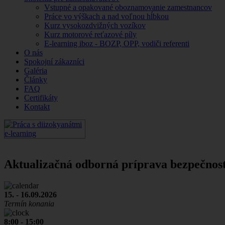
Vstupné a opakované oboznamovanie zamestnancov
Práce vo výškach a nad voľnou hĺbkou
Kurz vysokozdvižných vozíkov
Kurz motorové reťazové píly
E-learning iboz - BOZP, OPP, vodiči referenti
O nás
Spokojní zákazníci
Galéria
Články
FAQ
Certifikáty
Kontakt
Aktualizačná odborná príprava bezpečnos
15. - 16.09.2026
Termín konania
8:00 - 15:00