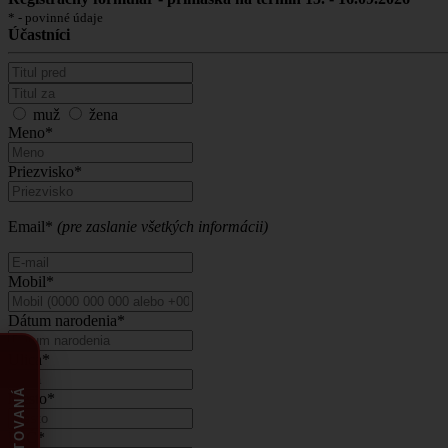
* - povinné údaje
Účastníci
muž
žena
Meno*
Priezvisko*
Email*
(pre zaslanie všetkých informácii)
Mobil*
Dátum narodenia*
Ulica*
Mesto*
PSČ*