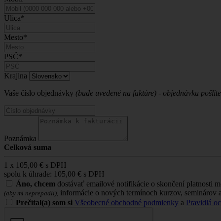
Ulica*
Mesto*
PSČ*
Krajina
Vaše číslo objednávky
(bude uvedené na faktúre) - objednávku pošlit
Poznámka
Celková suma
1
x
105,00 €
s DPH
spolu k úhrade:
105,00 €
s DPH
Áno, chcem
dostávať emailové notifikácie o skončení platnosti 
informácie o nových termínoch kurzov, seminárov 
(aby mi neprepadli),
Prečítal(a) som si
Všeobecné obchodné podmienky
a
Pravidlá o