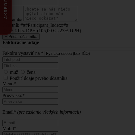
AKREDITOVANÁ
Poznámka
Účastník ###Participant_Index###
85,37 €
bez DPH (
105,00 €
s 23% DPH)
+
Pridať účastníka
Fakturačné údaje
Faktúru vystaviť na *
muž
žena
Použiť údaje prvého účastníka
Meno*
Priezvisko*
Email*
(pre zaslanie všetkých informácii)
Mobil*