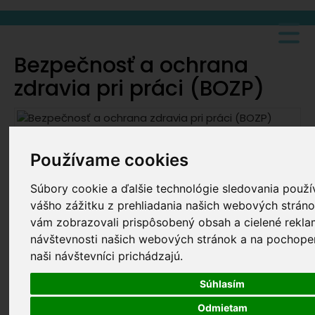
Bezpečnosť a ochrana
zdravia pri práci (BOZP)
Používame cookies
Súbory cookie a ďalšie technológie sledovania použ
vášho zážitku z prehliadania našich webových stráno
vám zobrazovali prispôsobený obsah a cielené rekla
návštevnosti našich webových stránok a na pochopen
naši návštevníci prichádzajú.
Bezpečnosť a ochrana zdravia zamestnancov pri
práci (BOZP) je ukotvená čl. 36 Ústavy Slovenskej
Súhlasím
republiky a upravuje ju komplikovaný systém
Odmietam
právnych predpisov a ostatných predpisov na