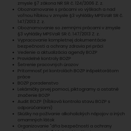
zmysle §7 zákona NR SR č. 124/2006 Z. z.
Oboznamovanie s prácami vo výškach a nad
voľnou hĺbkou v zmysle §3 vyhlášky MPSVaR SR č.
147/2013 Z. z.
Oboznamovanie so zemnými prácami v zmysle
§3 vyhlášky MPSVaR SR č. 147/2013 Z. z.
Vypracovanie kompletnej dokumentácie
bezpečnosti a ochrany zdravia pri práci
Vedenie a aktualizácia agendy BOZP
Pravidelné kontroly BOZP
Šetrenie pracovných úrazov
Prítomnosť pri kontrolách BOZP inšpektorátom
práce
BOZP poradenstvo
Lekárničky prvej pomoci, piktogramy a ostatné
značenie BOZP
Audit BOZP (hĺbková kontrola stavu BOZP s
odporúčaniami)
Skúšky na požívanie alkoholických nápojov a iných
omamných látok
Organizovanie "dňa bezpečnosti a ochrany