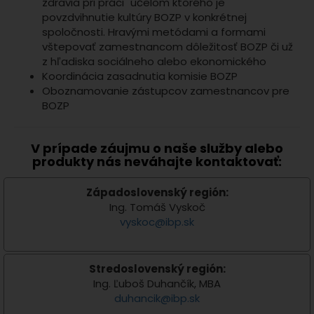
zdravia pri práci" účelom ktorého je
povzdvihnutie kultúry BOZP v konkrétnej
spoločnosti. Hravými metódami a formami
vštepovať zamestnancom dôležitosť BOZP či už
z hľadiska sociálneho alebo ekonomického
Koordinácia zasadnutia komisie BOZP
Oboznamovanie zástupcov zamestnancov pre
BOZP
V prípade záujmu o naše služby alebo
produkty nás neváhajte kontaktovať:
Západoslovenský región:
Ing. Tomáš Vyskoč
vyskoc
@
ibp
.
sk
Stredoslovenský región:
Ing. Ľuboš Duhančík, MBA
duhancik
@
ibp
.
sk