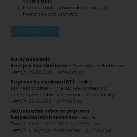
vlastné kurzy
Predaj a kontroly hasiacich prístrojov,
hydrantov, príslušenstva
Chcem vedieť viac
Kurzy a školenia
Kurz pre koordinátorov
- Prezenčne - Bratislava
Termín:
09.09.2026 - prihlásiť sa
Príprava ku skúškam (BT)
- online
IBP Test Trainer
– interaktívny systém na
precvičovanie otázok z písomnej časti skúšky.
Termín:
29.10.2026 - prihlásiť sa
Aktualizačná odborná príprava
bezpečnostných technikov
- online
Termín:
15.09. - 16.09.2026 - prihlásiť sa
Termín:
E-learnig - kedykoľvek - prihlásiť sa