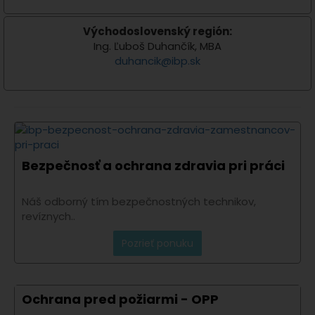
Východoslovenský región:
Ing. Ľuboš Duhančík, MBA
duhancik
@
ibp
.
sk
Bezpečnosť a ochrana zdravia pri práci
Náš odborný tím bezpečnostných technikov,
revíznych..
Pozrieť ponuku
Ochrana pred požiarmi - OPP