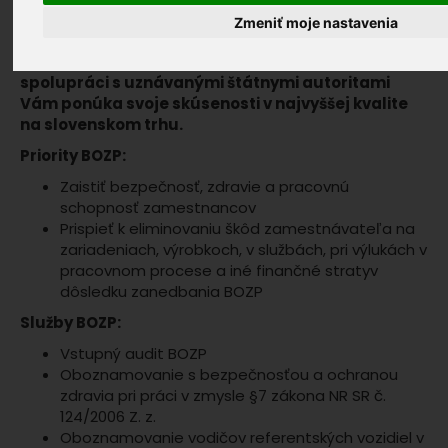
zaistenie bezpečnosti a ochrany zdravia pri práci.
Zmeniť moje nastavenia
Náš odborný tím autorizovaných bezpečnostných
technikov, revíznych technikov, lektorov v
spolupráci s uznávanými štátnymi autoritami
Vám ponúka svoje skúsenosti v najvyššej kvalite
na slovenskom trhu.
Priority BOZP:
Zaistiť bezpečnosť, zdravie a pracovnú
schopnosť zamestnancov
Prispieť k eliminovaniu škôd zamestnávateľa na
zariadeniach, výrobkoch, v službách, pri výlukách v
pracovnom procese a iné finančné stratyv
dôsledku zanedbania BOZP
Služby BOZP:
Vstupný audit BOZP
Oboznamovanie s bezpečnosťou a ochranou
zdravia pri práci v zmysle §7 zákona NR SR č.
124/2006 Z. z.
Oboznamovanie vodičov referentských vozidiel v