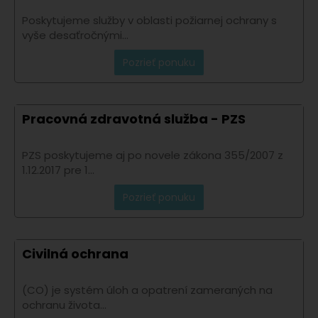
Poskytujeme služby v oblasti požiarnej ochrany s
vyše desaťročnými...
Pozrieť ponuku
Pracovná zdravotná služba - PZS
PZS poskytujeme aj po novele zákona 355/2007 z
1.12.2017 pre 1...
Pozrieť ponuku
Civilná ochrana
(CO) je systém úloh a opatrení zameraných na
ochranu života...