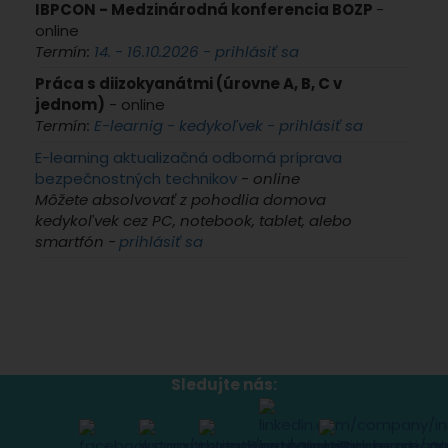
IBPCON - Medzinárodná konferencia BOZP
-
online
Termín:
14. - 16.10.2026 - prihlásiť sa
Práca s diizokyanátmi (úrovne A, B, C v
jednom)
- online
Termín:
E-learnig - kedykoľvek - prihlásiť sa
E-learning aktualizačná odborná príprava
bezpečnostných technikov
-
online
Môžete absolvovať z pohodlia domova
kedykoľvek cez PC, notebook, tablet, alebo
smartfón -
prihlásiť sa
Sledujte nás: