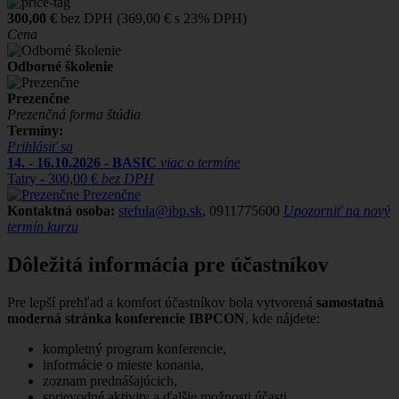
300,00 €
bez DPH (369,00 € s 23% DPH)
Cena
Odborné školenie
Prezenčne
Prezenčná forma štúdia
Termíny:
Prihlásiť sa
14. - 16.10.2026 - BASIC
viac o termíne
Tatry -
300,00 €
bez DPH
Prezenčne
Kontaktná osoba:
stefula@ibp.sk
, 0911775600
Upozorniť na nový
termín kurzu
Dôležitá informácia pre účastníkov
Pre lepší prehľad a komfort účastníkov bola vytvorená
samostatná
moderná stránka konferencie IBPCON
, kde nájdete:
kompletný program konferencie,
informácie o mieste konania,
zoznam prednášajúcich,
sprievodné aktivity a ďalšie možnosti účasti.