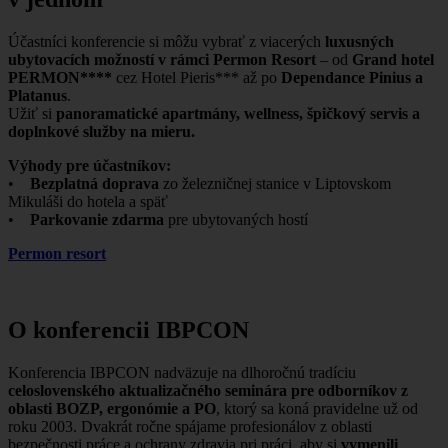
Účastníci konferencie si môžu vybrať z viacerých
luxusných
ubytovacích možností v rámci Permon Resort
– od
Grand hotel
PERMON****
cez Hotel Pieris*** až po
Dependance Pinius a
Platanus
.
Užiť si
panoramatické apartmány, wellness, špičkový servis a
doplnkové služby na mieru.
Výhody pre účastníkov:
•
Bezplatná doprava
zo železničnej stanice v Liptovskom
Mikuláši do hotela a späť
•
Parkovanie zdarma
pre ubytovaných hostí
P
ermon resort
O konferencii IBPCON
Konferencia IBPCON nadväzuje na dlhoročnú tradíciu
celoslovenského aktualizačného seminára pre odborníkov z
oblasti BOZP, ergonómie a PO
, ktorý sa koná pravidelne už od
roku 2003. Dvakrát ročne spájame profesionálov z oblasti
bezpečnosti práce a ochrany zdravia pri práci, aby si
vymenili