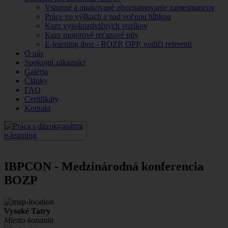
Vstupné a opakované oboznamovanie zamestnancov
Práce vo výškach a nad voľnou hĺbkou
Kurz vysokozdvižných vozíkov
Kurz motorové reťazové píly
E-learning iboz - BOZP, OPP, vodiči referenti
O nás
Spokojní zákazníci
Galéria
Články
FAQ
Certifikáty
Kontakt
IBPCON - Medzinárodná konferencia
BOZP
Vysoké Tatry
Miesto konania