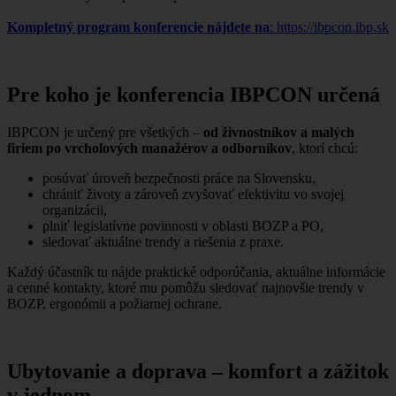
Kompletný program konferencie nájdete na
: https://ibpcon.ibp.sk
Pre koho je konferencia IBPCON určená
IBPCON je určený pre všetkých –
od živnostníkov a malých
firiem po vrcholových manažérov a odborníkov
, ktorí chcú:
posúvať úroveň bezpečnosti práce na Slovensku,
chrániť životy a zároveň zvyšovať efektivitu vo svojej
organizácii,
plniť legislatívne povinnosti v oblasti BOZP a PO,
sledovať aktuálne trendy a riešenia z praxe.
Každý účastník tu nájde praktické odporúčania, aktuálne informácie
a cenné kontakty, ktoré mu pomôžu sledovať najnovšie trendy v
BOZP, ergonómii a požiarnej ochrane.
Ubytovanie a doprava – komfort a zážitok
v jednom