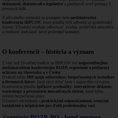
skúsenosti, diskutovali o legislatíve
a predstavili nové prístupy k
prevencii rizík.
Z pôvodného seminára sa postupne stala
medzinárodná
konferencia IBPCON
, ktorá prináša širší odborný aj spoločenský
rozmer. Účastníci oceňujú odbornosť, kvalitu, priateľskú atmosféru
a možnosť nadviazať nové profesijné kontakty.
O konferencii – história a význam
Z viac než 20-ročnej tradície sa IBPCON stal
najprestížnejšou
medzinárodnou konferenciou BOZP, ergonómie a požiarnej
ochrany na Slovensku a v Česku
.
Dvakrát ročne
IBP spája odborníkov, bezpečnostných technikov
a firemných lídrov
, ktorí chcú držať krok s najnovším vývojom.
Konferencia prináša
špičkové prednášky
,
interaktívne diskusie,
workshopy a prezentácie inovatívnych riešení
, ktoré hýbu
svetom bezpečnosti práce.
Účastníci odchádzajú s
praktickými odporúčaniami, cennými
kontaktmi a inšpiráciou pre ďalší profesionálny rast
.