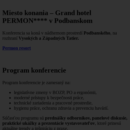
Miesto konania – Grand hotel
PERMON**** v Podbanskom
Konferencia sa koná v nádhernom prostredí
Podbanského
, na
rozhraní
Vysokých a Západných Tatier.
P
ermon resort
Program konferencie
Program konferencie je zameraný na:
legislatívne zmeny v BOZP, PO a ergonómii,
moderné prístupy k bezpečnosti práce,
technické zariadenia a pracovné prostredie,
hygienu práce, ochranu zdravia a prevenciu havárií.
Súčasťou programu sú
prednášky odborníkov, panelové diskusie,
praktické ukážky a prezentácie vystavovateľov
, ktoré prinesú
aktuálne trendy a inšpiráciu z praxe.