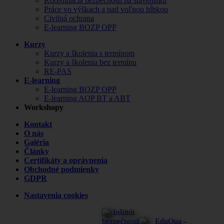
Koordinácia bezpečnosti na stavenisku
Práce vo výškach a nad voľnou hĺbkou
Civilná ochrana
E-learning BOZP OPP
Kurzy
Kurzy a školenia s termínom
Kurzy a školenia bez termínu
RE-PAS
E-learning
E-learning BOZP OPP
E-learning AOP BT a ABT
Workshopy
Kontakt
O nás
Galéria
Články
Certifikáty a oprávnenia
Obchodné podmienky
GDPR
Nastavenia cookies