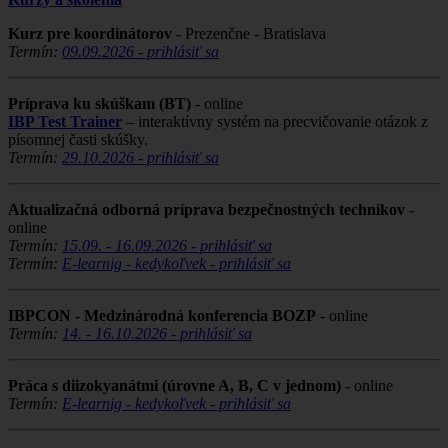
Kurz pre koordinátorov
- Prezenčne - Bratislava
Termín:
09.09.2026 - prihlásiť sa
Príprava ku skúškam (BT)
- online
IBP Test Trainer
– interaktívny systém na precvičovanie otázok z
písomnej časti skúšky.
Termín:
29.10.2026 - prihlásiť sa
Aktualizačná odborná príprava bezpečnostných technikov
-
online
Termín:
15.09. - 16.09.2026 - prihlásiť sa
Termín:
E-learnig - kedykoľvek - prihlásiť sa
IBPCON - Medzinárodná konferencia BOZP
- online
Termín:
14. - 16.10.2026 - prihlásiť sa
Práca s diizokyanátmi (úrovne A, B, C v jednom)
- online
Termín:
E-learnig - kedykoľvek - prihlásiť sa