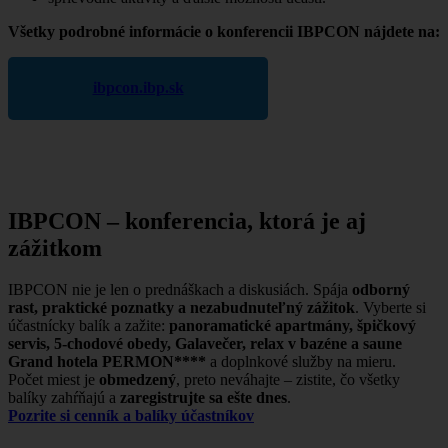
Všetky podrobné informácie o konferencii IBPCON nájdete na:
ibpcon.ibp.sk
IBPCON – konferencia, ktorá je aj
zážitkom
IBPCON nie je len o prednáškach a diskusiách. Spája
odborný
rast, praktické poznatky a nezabudnuteľný zážitok
. Vyberte si
účastnícky balík a zažite:
panoramatické apartmány, špičkový
servis, 5-chodové obedy, Galavečer, relax v bazéne a saune
Grand hotela PERMON****
a doplnkové služby na mieru.
Počet miest je
obmedzený
, preto neváhajte – zistite, čo všetky
balíky zahŕňajú a
zaregistrujte sa ešte dnes
.
Pozrite si cenník a balíky účastníkov