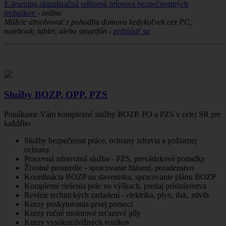
E-learning aktualizačná odborná príprava bezpečnostných
technikov
-
online
Môžete absolvovať z pohodlia domova kedykoľvek cez PC,
notebook, tablet, alebo smartfón -
prihlásiť sa
Služby BOZP, OPP, PZS
Ponúkame Vám komplexné služby BOZP, PO a PZS v celej SR pre
každého
Služby bezpečnosti práce, ochrany zdravia a požiarnej
ochrany
Pracovná zdravotná služba - PZS, prevádzkové poriadky
Životné prostredie - spracovanie hlásení, poradenstvo
Koordinácia BOZP na stavenisku, spracovanie plánu BOZP
Kompletné riešenia prác vo výškach, predaj príslušenstva
Revízie technických zariadení - elektrika, plyn, tlak, zdvih
Kurzy poskytovania prvej pomoci
Kurzy ručné motorové reťazové píly
Kurzy vysokozdvižných vozíkov