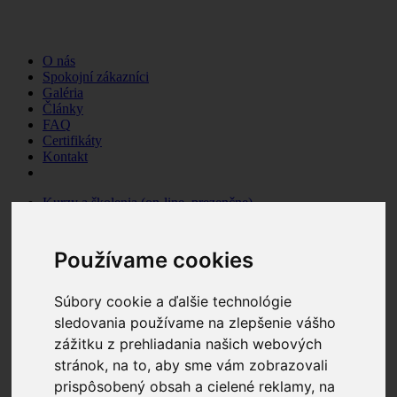
O nás
Spokojní zákazníci
Galéria
Články
FAQ
Certifikáty
Kontakt
Kurzy a školenia (on-line, prezenčne)
Kurzy, školenia a semináre
Profesijné kurzy
Kurzy zadarmo
Používame cookies
E-learning eibp
Služby BOZP, OPP, PZS a CO
Bezpečnosť a ochrana zdravia pri práci (BOZP)
Súbory cookie a ďalšie technológie
Ochrana pred požiarmi
sledovania používame na zlepšenie vášho
Pracovná zdravotná služba
zážitku z prehliadania našich webových
Civilná ochrana
Koordinácia bezpečnosti na stavenisku
stránok, na to, aby sme vám zobrazovali
BOZP a PO SKZL
prispôsobený obsah a cielené reklamy, na
Kontroly na alkohol - Dräger