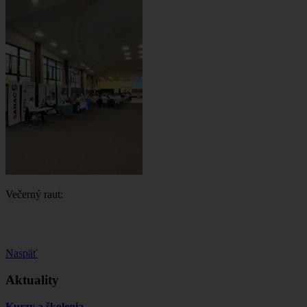
Večerný raut:
Naspäť
Aktuality
Kurzy a školenia