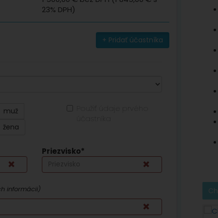
23% DPH)
+
Pridať účastníka
Použiť údaje prvého
muž
účastníka
žena
Priezvisko*
ch informácii)
Ch