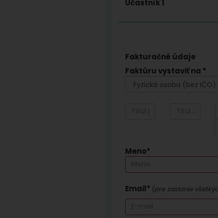
Účastník 1
Fakturačné údaje
Faktúru vystaviť na *
Meno*
Email*
(pre zaslanie všetký