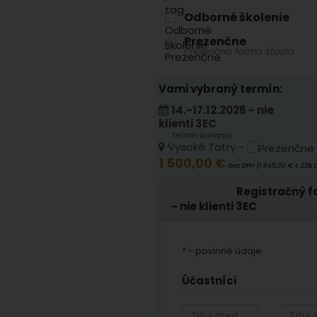
Odborné školenie
Prezenčne
Prezenčná forma štúdia
Vami vybraný termín:
14.-17.12.2026 - nie
klienti 3EC
Termín konania
Vysoké Tatry -
1 500,00 €
bez DPH (1 845,00 € s 23% 
Registračný fo
- nie klienti 3EC
* - povinné údaje
Účastníci