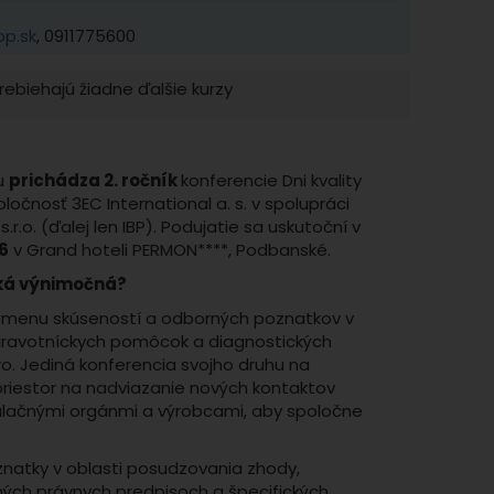
bp.sk
, 0911775600
ebiehajú žiadne ďalšie kurzy
u
prichádza 2. ročník
konferencie Dni kvality
oločnosť 3EC International a. s. v spolupráci
r.o. (ďalej len IBP). Podujatie sa uskutoční v
26
v Grand hoteli PERMON****, Podbanské.
aká výnimočná?
ýmenu skúseností a odborných poznatkov v
dravotníckych pomôcok a diagnostických
o. Jediná konferencia svojho druhu na
priestor na nadviazanie nových kontaktov
ulačnými orgánmi a výrobcami, aby spoločne
natky v oblasti posudzovania zhody,
ých právnych predpisoch a špecifických