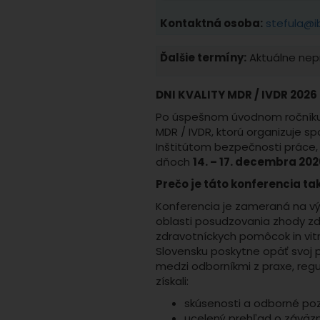
Kontaktná osoba:
stefula@i
Ďalšie termíny:
Aktuálne nepr
DNI KVALITY MDR / IVDR 2026
Po úspešnom úvodnom ročník
MDR / IVDR, ktorú organizuje sp
Inštitútom bezpečnosti práce, s.
dňoch
14. – 17. decembra 20
Prečo je táto konferencia t
Konferencia je zameraná na v
oblasti posudzovania zhody z
zdravotníckych pomôcok in vitr
Slovensku poskytne opäť svoj 
medzi odborníkmi z praxe, reg
získali:
skúsenosti a odborné poz
ucelený prehľad o záväzn