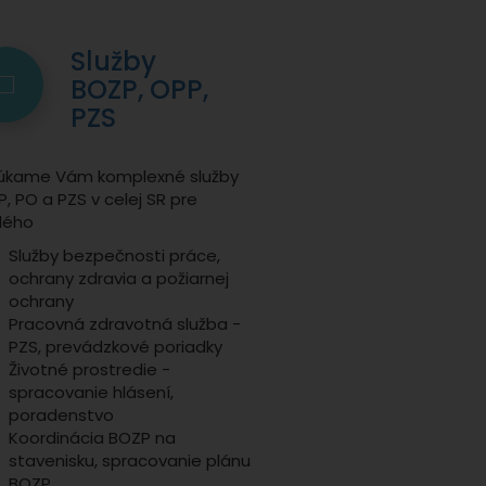
Služby
BOZP, OPP,
PZS
úkame Vám komplexné služby
, PO a PZS v celej SR pre
dého
Služby bezpečnosti práce,
ochrany zdravia a požiarnej
ochrany
Pracovná zdravotná služba -
PZS, prevádzkové poriadky
Životné prostredie -
spracovanie hlásení,
poradenstvo
Koordinácia BOZP na
stavenisku, spracovanie plánu
BOZP