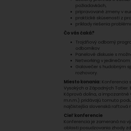
požiadavkách,
pripravované zmeny v euró
praktické skúsenosti z pr
príklady riešenia problémo
Čo vás čaká?
Trojdňový odborný prog
odborníkov
Panelové diskusie s mož
Networking v jedinečnom 
Galavečer s hudobným sp
rozhovory.
Miesto konania:
Konferencia s
Vysokých a Západných Tatier. B
Kôprová dolina, a impozantné v
m.n.m.) pridávajú tomuto poduj
najčistejšia slovenská raftová 
Cieľ konferencie
Konferencia je zameraná na v
oblasti posudzovania zhody z