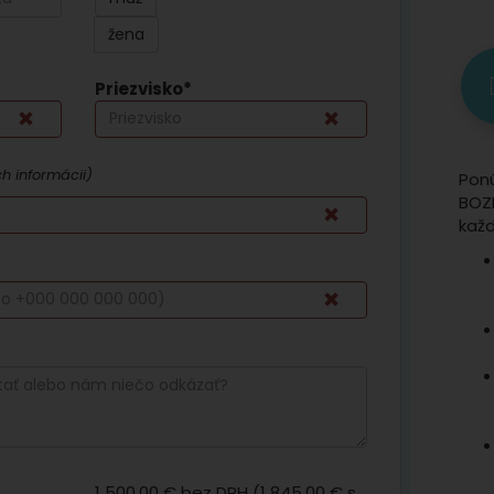
žena
Priezvisko*
ch informácii)
Pon
BOZP
kaž
1 500,00 €
bez DPH (
1 845,00 €
s