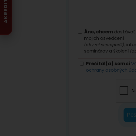
AKREDITOVANÁ
Áno, chcem
dostávať 
mojich osvedčení
info
(aby mi neprepadli),
seminárov a školení
(ab
Prečítal(a) som si
V
ochrany osobných úd
Pos