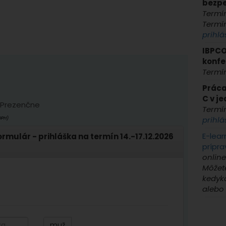
bezpe
Termí
Termí
prihlá
IBPCO
konfe
Termí
Práca
C v j
Prezenčne
Termí
prihlá
DPH)
E-lear
rmulár - prihláška na termín 14.-17.12.2026
prípr
online
Môžet
kedyko
alebo
muž