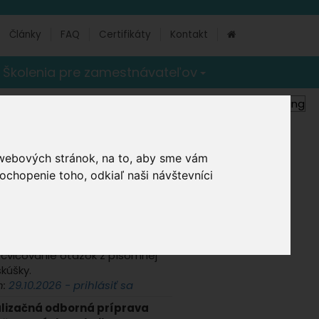
Články
FAQ
Certifikáty
Kontakt
Školenia pre zamestnávateľov
uality
 a školenia
 webových stránok, na to, aby sme vám
pre koordinátorov
- Prezenčne -
ochopenie toho, odkiaľ naši návštevníci
lava
n:
09.09.2026 - prihlásiť sa
ava ku skúškam (BT)
- online
est Trainer
– interaktívny systém
ecvičovanie otázok z písomnej
skúšky.
n:
29.10.2026 - prihlásiť sa
lizačná odborná príprava