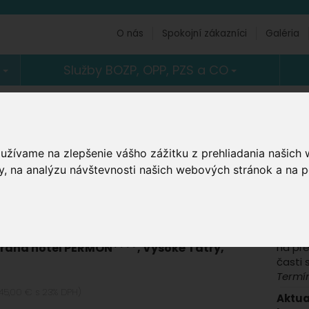
O nás
Spokojní zákazníci
Galéria
)
Služby BOZP, OPP, PZS a CO
 / IVDR - 3EC
.
Akt
Kurzy
oužívame na zlepšenie vášho zážitku z prehliadania našich
Kurz 
, na analýzu návštevnosti našich webových stránok a na p
enti 3EC
Bratis
Termí
Prípr
IBP T
na pr
rand hotel PERMON****, Vysoké Tatry,
časti 
Termí
845,00 € s 23% DPH)
Aktua