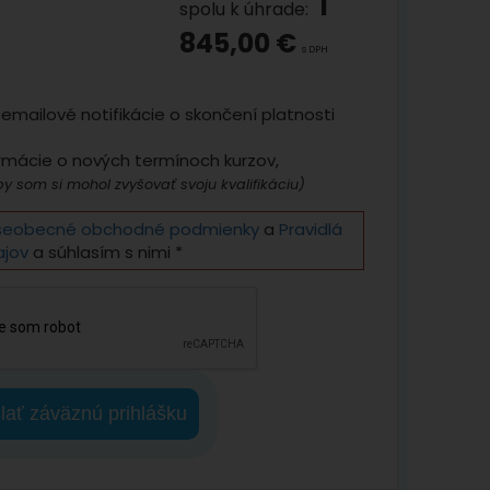
1
spolu k úhrade:
845,00 €
s DPH
emailové notifikácie o skončení platnosti
rmácie o nových termínoch kurzov,
y som si mohol zvyšovať svoju kvalifikáciu)
šeobecné obchodné podmienky
a
Pravidlá
ajov
a súhlasím s nimi *
lať záväznú prihlášku