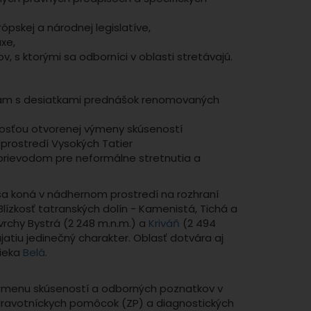
pskej a národnej legislatíve,
axe,
v, s ktorými sa odborníci v oblasti stretávajú.
ram s desiatkami prednášok renomovaných
nosťou otvorenej výmeny skúseností
prostredí Vysokých Tatier
rievodom pre neformálne stretnutia a
a koná v nádhernom prostredí na rozhraní
lízkosť tatranských dolín - Kamenistá, Tichá a
rchy Bystrá (2 248 m.n.m.) a
Kriváň
(2 494
atiu jedinečný charakter. Oblasť dotvára aj
rieka
Belá
.
ýmenu skúseností a odborných poznatkov v
dravotníckych pomôcok (ZP) a diagnostických