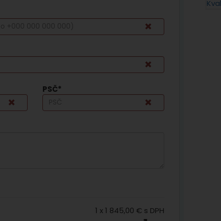
PSČ*
1
x
1 845,00 €
s DPH