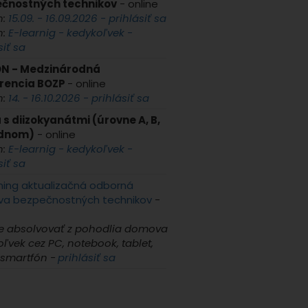
čnostných technikov
- online
n:
15.09. - 16.09.2026 - prihlásiť sa
n:
E-learnig - kedykoľvek -
siť sa
N - Medzinárodná
rencia BOZP
- online
n:
14. - 16.10.2026 - prihlásiť sa
 s diizokyanátmi (úrovne A, B,
ednom)
- online
n:
E-learnig - kedykoľvek -
siť sa
ning aktualizačná odborná
ava bezpečnostných technikov
-
e absolvovať z pohodlia domova
ľvek cez PC, notebook, tablet,
 smartfón -
prihlásiť sa