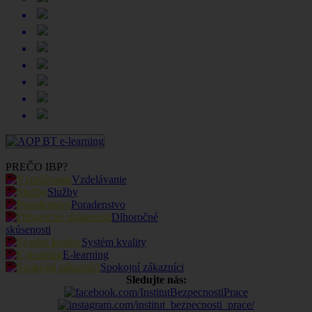
PREČO IBP?
Vzdelávanie
Služby
Poradenstvo
Dlhoročné
skúsenosti
Systém kvality
E-learning
Spokojní zákazníci
Sledujte nás: