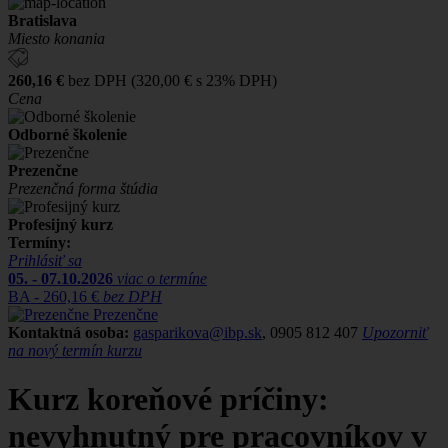
Bratislava
Miesto konania
260,16 €
bez DPH (320,00 € s 23% DPH)
Cena
Odborné školenie
Prezenčne
Prezenčná forma štúdia
Profesijný kurz
Termíny:
Prihlásiť sa
05. - 07.10.2026
viac o termíne
BA -
260,16 €
bez DPH
Prezenčne
Kontaktná osoba:
gasparikova@ibp.sk
, 0905 812 407
Upozorniť
na nový termín kurzu
Kurz koreňové príčiny:
nevyhnutný pre pracovníkov v