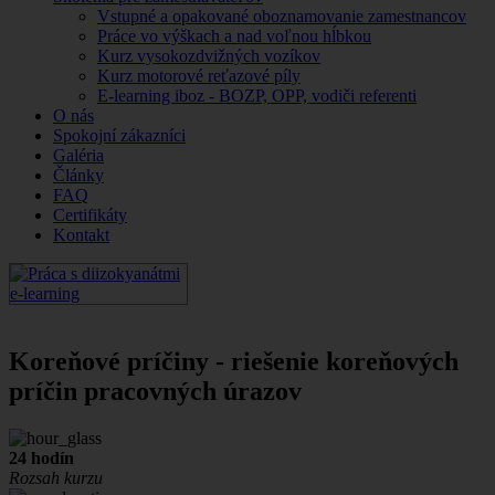
Vstupné a opakované oboznamovanie zamestnancov
Práce vo výškach a nad voľnou hĺbkou
Kurz vysokozdvižných vozíkov
Kurz motorové reťazové píly
E-learning iboz - BOZP, OPP, vodiči referenti
O nás
Spokojní zákazníci
Galéria
Články
FAQ
Certifikáty
Kontakt
Koreňové príčiny - riešenie koreňových
príčin pracovných úrazov
24 hodín
Rozsah kurzu