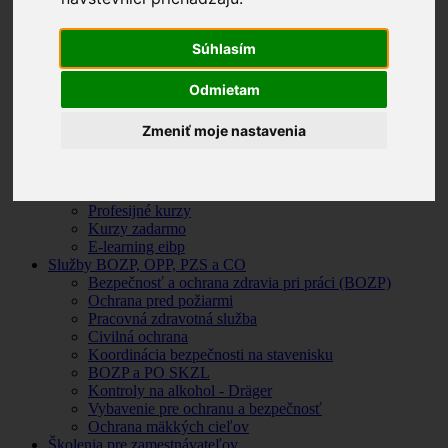
Vybavenie pre ochranu a bezpečnosť
Ochrana mäkkých cieľov
Súhlasím
Školenia pre zamestnávateľov
Vstupné a opakované oboznamovanie zamestnancov
Práce vo výškach a nad voľnou hĺbkou
Odmietam
Kurz vysokozdvižných vozíkov
Kurz motorové reťazové píly
Zmeniť moje nastavenia
E-learning iboz - BOZP, OPP, vodiči referenti
Kurzy a školenia (on-line, prezenčne)
Kurzy, školenia a semináre
Profesijné kurzy
Kurzy zadarmo
E-learning eibp
Služby BOZP, OPP, PZS a CO
Bezpečnosť a ochrana zdravia pri práci (BOZP)
Ochrana pred požiarmi
Pracovná zdravotná služba
Civilná ochrana
Koordinácia bezpečnosti na stavenisku
BOZP a PO SKZL
Kontroly na alkohol - Dräger
Vybavenie pre ochranu a bezpečnosť
Ochrana mäkkých cieľov
Školenia pre zamestnávateľov