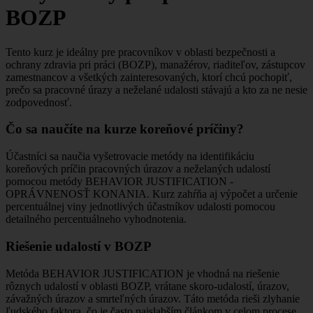
BOZP
Tento kurz je ideálny pre pracovníkov v oblasti bezpečnosti a
ochrany zdravia pri práci (BOZP), manažérov, riaditeľov, zástupcov
zamestnancov a všetkých zainteresovaných, ktorí chcú pochopiť,
prečo sa pracovné úrazy a neželané udalosti stávajú a kto za ne nesie
zodpovednosť.
Čo sa naučíte na kurze koreňové príčiny?
Účastníci sa naučia vyšetrovacie metódy na identifikáciu
koreňových príčin pracovných úrazov a neželaných udalostí
pomocou metódy BEHAVIOR JUSTIFICATION -
OPRÁVNENOSŤ KONANIA. Kurz zahŕňa aj výpočet a určenie
percentuálnej viny jednotlivých účastníkov udalosti pomocou
detailného percentuálneho vyhodnotenia.
Riešenie udalostí v BOZP
Metóda BEHAVIOR JUSTIFICATION je vhodná na riešenie
rôznych udalostí v oblasti BOZP, vrátane skoro-udalostí, úrazov,
závažných úrazov a smrteľných úrazov. Táto metóda rieši zlyhanie
ľudského faktora, čo je často najslabším článkom v celom procese.