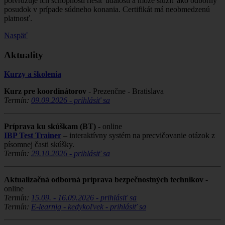
potvrdzuje ich schopnosti riešiť udalosti a môže slúžiť ako odborný
posudok v prípade súdneho konania. Certifikát má neobmedzenú
platnosť.
Naspäť
Aktuality
Kurzy a školenia
Kurz pre koordinátorov
- Prezenčne - Bratislava
Termín:
09.09.2026 - prihlásiť sa
Príprava ku skúškam (BT)
- online
IBP Test Trainer
– interaktívny systém na precvičovanie otázok z
písomnej časti skúšky.
Termín:
29.10.2026 - prihlásiť sa
Aktualizačná odborná príprava bezpečnostných technikov
-
online
Termín:
15.09. - 16.09.2026 - prihlásiť sa
Termín:
E-learnig - kedykoľvek - prihlásiť sa