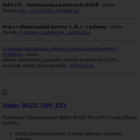
IBPCON - Medzinárodná konferencia BOZP
- online
Termín:
14. - 16.10.2026 - prihlásiť sa
Práca s diizokyanátmi (úrovne A, B, C v jednom)
- online
Termín:
E-learnig - kedykoľvek - prihlásiť sa
E-learning aktualizačná odborná príprava bezpečnostných
technikov
-
online
Môžete absolvovať z pohodlia domova kedykoľvek cez PC,
notebook, tablet, alebo smartfón -
prihlásiť sa
Služby BOZP, OPP, PZS
Ponúkame Vám komplexné služby BOZP, PO a PZS v celej SR pre
každého
Služby bezpečnosti práce, ochrany zdravia a požiarnej
ochrany