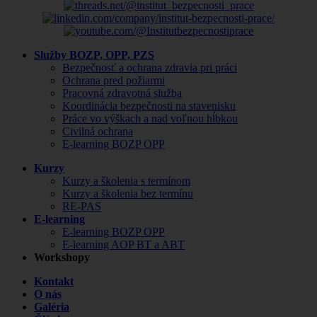
Služby BOZP, OPP, PZS
Bezpečnosť a ochrana zdravia pri práci
Ochrana pred požiarmi
Pracovná zdravotná služba
Koordinácia bezpečnosti na stavenisku
Práce vo výškach a nad voľnou hĺbkou
Civilná ochrana
E-learning BOZP OPP
Kurzy
Kurzy a školenia s termínom
Kurzy a školenia bez termínu
RE-PAS
E-learning
E-learning BOZP OPP
E-learning AOP BT a ABT
Workshopy
Kontakt
O nás
Galéria