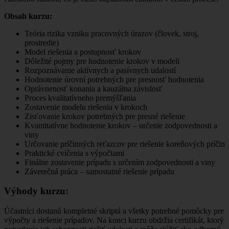
Obsah kurzu:
Teória rizika vzniku pracovných úrazov (človek, stroj,
prostredie)
Model riešenia a postupnosť krokov
Dôležité pojmy pre hodnotenie krokov v modeli
Rozpoznávanie aktívnych a pasívnych udalostí
Hodnotenie úrovní potrebných pre presnosť hodnotenia
Oprávnenosť konania a kauzálna závislosť
Proces kvalitatívneho premýšľania
Zostavenie modelu riešenia v krokoch
Zisťovanie krokov potrebných pre presné riešenie
Kvantitatívne hodnotenie krokov – určenie zodpovednosti a
viny
Určovanie príčinných reťazcov pre riešenie koreňových príčin
Praktické cvičenia s výpočtami
Finálne zostavenie prípadu s určením zodpovednosti a viny
Záverečná práca – samostatné riešenie prípadu
Výhody kurzu:
Účastníci dostanú kompletné skriptá a všetky potrebné pomôcky pre
výpočty a riešenie prípadov. Na konci kurzu obdržia certifikát, ktorý