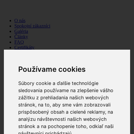
O nás
Spokojní zákazníci
Galéria
Články
FAQ
Certifikáty
Kontakt
Používame cookies
Kurzy a školenia (on-line, prezenčne)
Kurzy, školenia a semináre
Profesijné kurzy
Súbory cookie a ďalšie technológie
Kurzy zadarmo
sledovania používame na zlepšenie vášho
E-learning eibp
Služby BOZP, OPP, PZS a CO
zážitku z prehliadania našich webových
Bezpečnosť a ochrana zdravia pri práci (BOZP)
stránok, na to, aby sme vám zobrazovali
Ochrana pred požiarmi
prispôsobený obsah a cielené reklamy, na
Pracovná zdravotná služba
Civilná ochrana
analýzu návštevnosti našich webových
Koordinácia bezpečnosti na stavenisku
stránok a na pochopenie toho, odkiaľ naši
BOZP a PO SKZL
návštevníci prichádzajú.
Kontroly na alkohol - Dräger