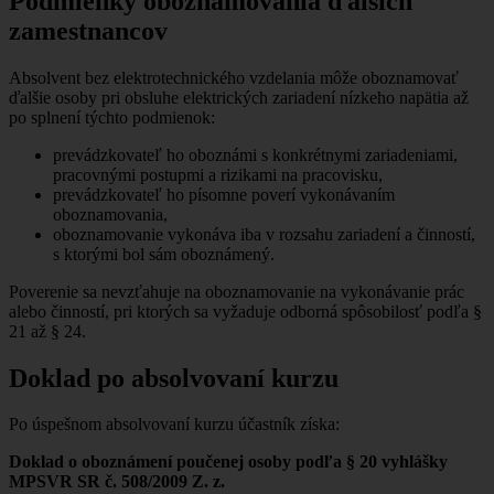
Podmienky oboznamovania ďalších
zamestnancov
Absolvent bez elektrotechnického vzdelania môže oboznamovať
ďalšie osoby pri obsluhe elektrických zariadení nízkeho napätia až
po splnení týchto podmienok:
prevádzkovateľ ho oboznámi s konkrétnymi zariadeniami,
pracovnými postupmi a rizikami na pracovisku,
prevádzkovateľ ho písomne poverí vykonávaním
oboznamovania,
oboznamovanie vykonáva iba v rozsahu zariadení a činností,
s ktorými bol sám oboznámený.
Poverenie sa nevzťahuje na oboznamovanie na vykonávanie prác
alebo činností, pri ktorých sa vyžaduje odborná spôsobilosť podľa §
21 až § 24.
Doklad po absolvovaní kurzu
Po úspešnom absolvovaní kurzu účastník získa:
Doklad o oboznámení poučenej osoby podľa § 20 vyhlášky
MPSVR SR č. 508/2009 Z. z.