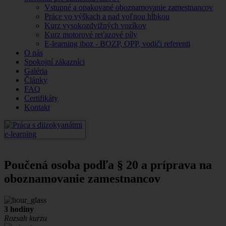
Vstupné a opakované oboznamovanie zamestnancov
Práce vo výškach a nad voľnou hĺbkou
Kurz vysokozdvižných vozíkov
Kurz motorové reťazové píly
E-learning iboz - BOZP, OPP, vodiči referenti
O nás
Spokojní zákazníci
Galéria
Články
FAQ
Certifikáty
Kontakt
Poučená osoba podľa § 20 a príprava na
oboznamovanie zamestnancov
3 hodiny
Rozsah kurzu