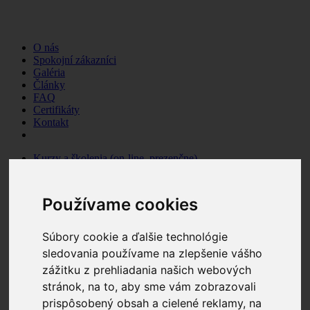
O nás
Spokojní zákazníci
Galéria
Články
FAQ
Certifikáty
Kontakt
Kurzy a školenia (on-line, prezenčne)
Kurzy, školenia a semináre
Profesijné kurzy
Kurzy zadarmo
Používame cookies
E-learning eibp
Služby BOZP, OPP, PZS a CO
Bezpečnosť a ochrana zdravia pri práci (BOZP)
Súbory cookie a ďalšie technológie
Ochrana pred požiarmi
sledovania používame na zlepšenie vášho
Pracovná zdravotná služba
zážitku z prehliadania našich webových
Civilná ochrana
Koordinácia bezpečnosti na stavenisku
stránok, na to, aby sme vám zobrazovali
BOZP a PO SKZL
prispôsobený obsah a cielené reklamy, na
Kontroly na alkohol - Dräger