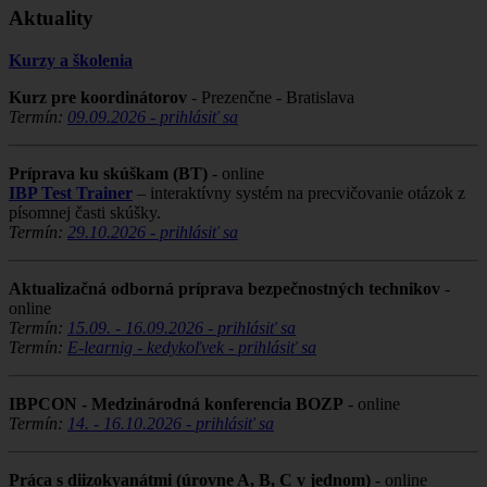
Aktuality
Kurzy a školenia
Kurz pre koordinátorov
- Prezenčne - Bratislava
Termín:
09.09.2026 - prihlásiť sa
Príprava ku skúškam (BT)
- online
IBP Test Trainer
– interaktívny systém na precvičovanie otázok z
písomnej časti skúšky.
Termín:
29.10.2026 - prihlásiť sa
Aktualizačná odborná príprava bezpečnostných technikov
-
online
Termín:
15.09. - 16.09.2026 - prihlásiť sa
Termín:
E-learnig - kedykoľvek - prihlásiť sa
IBPCON - Medzinárodná konferencia BOZP
- online
Termín:
14. - 16.10.2026 - prihlásiť sa
Práca s diizokyanátmi (úrovne A, B, C v jednom)
- online