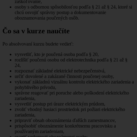
zaškoľovanie,
osoby s odbornou spôsobilosťou podľa § 21 až § 24, ktoré si
chcú osvojiť správny postup a dokumentovanie
oboznamovania poučených osôb.
Čo sa v kurze naučíte
Po absolvovaní kurzu budete vedieť:
vysvetliť, kto je poučená osoba podľa § 20,
rozlíšiť poučenú osobu od elektrotechnika podľa § 21 až §
24,
rozpoznať základné elektrické nebezpečenstvá,
určiť dovolené a zakázané činnosti poučenej osoby,
vykonať základnú vizuálnu kontrolu elektrického zariadenia a
pohyblivého prívodu,
správne reagovať pri poruche alebo poškodení elektrického
zariadenia,
vysvetliť postup pri úraze elektrickým prúdom,
zvoliť vhodný hasiaci prostriedok pri požiari elektrického
zariadenia,
pripraviť obsah oboznámenia ďalších zamestnancov,
prispôsobiť oboznámenie konkrétnemu pracovisku a
používaným zariadeniam,
overiť vedomosti oboznámenej osoby,