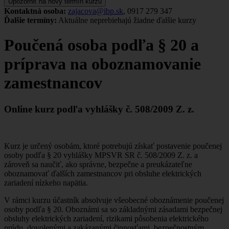
Upozorniť na nový termín kurzu
Kontaktná osoba:
zajacova@ibp.sk
, 0917 279 347
Ďalšie termíny:
Aktuálne neprebiehajú žiadne ďalšie kurzy
Poučená osoba podľa § 20 a
príprava na oboznamovanie
zamestnancov
Online kurz podľa vyhlášky č. 508/2009 Z. z.
Kurz je určený osobám, ktoré potrebujú získať postavenie poučenej
osoby podľa § 20 vyhlášky MPSVR SR č. 508/2009 Z. z. a
zároveň sa naučiť, ako správne, bezpečne a preukázateľne
oboznamovať ďalších zamestnancov pri obsluhe elektrických
zariadení nízkeho napätia.
V rámci kurzu účastník absolvuje všeobecné oboznámenie poučenej
osoby podľa § 20. Oboznámi sa so základnými zásadami bezpečnej
obsluhy elektrických zariadení, rizikami pôsobenia elektrického
prúdu, dovolenými a zakázanými činnosťami, bezpečnostným