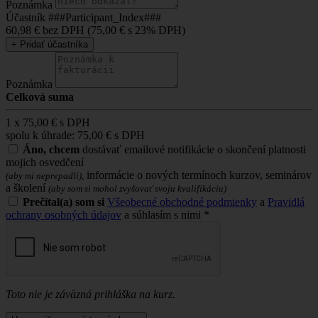
Poznámka
Účastník ###Participant_Index###
60,98 €
bez DPH (
75,00 €
s 23% DPH)
+
Pridať účastníka
Poznámka
Celková suma
1
x
75,00 €
s DPH
spolu k úhrade:
75,00 €
s DPH
Áno, chcem
dostávať emailové notifikácie o skončení platnosti
mojich osvedčení
informácie o nových termínoch kurzov, seminárov
(aby mi neprepadli),
a školení
(aby som si mohol zvyšovať svoju kvalifikáciu)
Prečítal(a) som si
Všeobecné obchodné podmienky
a
Pravidlá
ochrany osobných údajov
a súhlasím s nimi *
Toto nie je záväzná prihláška na kurz.