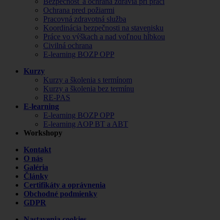
Bezpečnosť a ochrana zdravia pri práci
Ochrana pred požiarmi
Pracovná zdravotná služba
Koordinácia bezpečnosti na stavenisku
Práce vo výškach a nad voľnou hĺbkou
Civilná ochrana
E-learning BOZP OPP
Kurzy
Kurzy a školenia s termínom
Kurzy a školenia bez termínu
RE-PAS
E-learning
E-learning BOZP OPP
E-learning AOP BT a ABT
Workshopy
Kontakt
O nás
Galéria
Články
Certifikáty a oprávnenia
Obchodné podmienky
GDPR
Nastavenia cookies