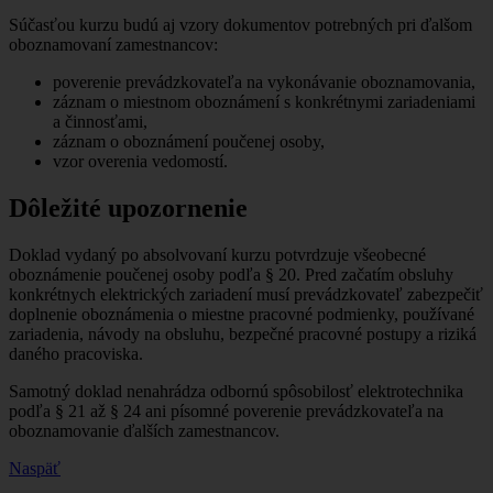
Súčasťou kurzu budú aj vzory dokumentov potrebných pri ďalšom
oboznamovaní zamestnancov:
poverenie prevádzkovateľa na vykonávanie oboznamovania,
záznam o miestnom oboznámení s konkrétnymi zariadeniami
a činnosťami,
záznam o oboznámení poučenej osoby,
vzor overenia vedomostí.
Dôležité upozornenie
Doklad vydaný po absolvovaní kurzu potvrdzuje všeobecné
oboznámenie poučenej osoby podľa § 20. Pred začatím obsluhy
konkrétnych elektrických zariadení musí prevádzkovateľ zabezpečiť
doplnenie oboznámenia o miestne pracovné podmienky, používané
zariadenia, návody na obsluhu, bezpečné pracovné postupy a riziká
daného pracoviska.
Samotný doklad nenahrádza odbornú spôsobilosť elektrotechnika
podľa § 21 až § 24 ani písomné poverenie prevádzkovateľa na
oboznamovanie ďalších zamestnancov.
Naspäť