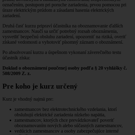
označením, postupom pri poruche zariadenia, prvou pomocou pri
úraze elektrickým prúdom a zásadami hasenia elektrických
zariadení.
Druhá časť kurzu pripraví účastníka na oboznamovanie ďalších
zamestnancov. Naučí sa určiť potrebný rozsah oboznámenia,
vysvetliť bezpečnú obsluhu zariadení, upozorniť na riziká, overiť
získané vedomosti a vyhotoviť písomný záznam o oboznámení.
Po absolvovaní kurzu a úspešnom vykonaní záverečného testu
účastník získa:
Doklad o oboznámení poučenej osoby podľa § 20 vyhlášky č.
508/2009 Z. z.
Pre koho je kurz určený
Kurz je vhodný najmä pre:
zamestnancov bez elektrotechnického vzdelania, ktorí
obsluhujú elektrické zariadenia nízkeho napätia,
zamestnancov, ktorých chce prevádzkovateľ poveriť
oboznamovaním nových alebo súčasných zamestnancov,
vedúcich zamestnancov a osoby zabezpečujúce interné