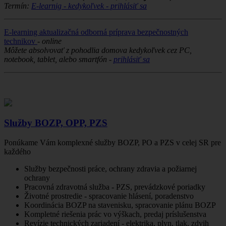
Termín:
E-learnig - kedykoľvek - prihlásiť sa
E-learning aktualizačná odborná príprava bezpečnostných
technikov
-
online
Môžete absolvovať z pohodlia domova kedykoľvek cez PC,
notebook, tablet, alebo smartfón -
prihlásiť sa
Služby BOZP, OPP, PZS
Ponúkame Vám komplexné služby BOZP, PO a PZS v celej SR pre
každého
Služby bezpečnosti práce, ochrany zdravia a požiarnej
ochrany
Pracovná zdravotná služba - PZS, prevádzkové poriadky
Životné prostredie - spracovanie hlásení, poradenstvo
Koordinácia BOZP na stavenisku, spracovanie plánu BOZP
Kompletné riešenia prác vo výškach, predaj príslušenstva
Revízie technických zariadení - elektrika, plyn, tlak, zdvih